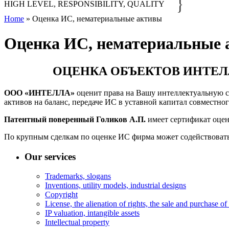
}
HIGH LEVEL, RESPONSIBILITY, QUALITY
Home
»
Оценка ИС, нематериальные активы
Оценка ИС, нематериальные
ОЦЕНКА ОБЪЕКТОВ ИНТЕ
ООО «ИНТЕЛЛА»
оценит права на Вашу интеллектуальную со
активов на баланс, передаче ИС в уставной капитал совместно
Патентный поверенный Голиков А.П.
имеет сертификат оцен
По крупным сделкам по оценке ИС фирма может содействоват
Our services
Trademarks, slogans
Inventions, utility models, industrial designs
Copyright
License, the alienation of rights, the sale and purchase o
IP valuation, intangible assets
Intellectual property