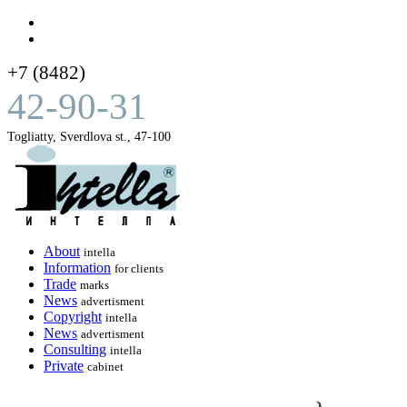
+7 (8482)
42-90-31
Togliatty, Sverdlova st., 47-100
About
intella
Information
for clients
Trade
marks
News
advertisment
Copyright
intella
News
advertisment
Consulting
intella
Private
cabinet